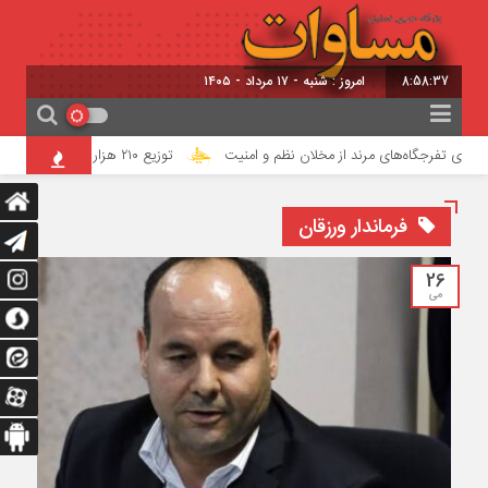
8:58:38
برابر با : 24 - صفر - 1448
 تفرجگاه‌های مرند از مخلان نظم و امنیت
توزیع ۲۱۰ هزار و ۶۸۳ تن آسفالت در ۷۲۰ محله و معبر تبریز از ابتدای سال جاری
فرماندار ورزقان
26
می