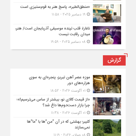
«منطق‌الطیر»، پاسخ هنر به قوم‌ستیزی است
19 دسامبر 2025 - 11:58
ناغارا، قلب تپنده موسیقی آذربایجان است/ هنر،
میدان رقابت نیست
08 دسامبر 2025 - 19:59
گزارش
موزه عصر آهن تبریز، پنجره‌ای به سوی
هزاره‌های دور
01 آگوست 2026 - 18:52
«از قیمت کالای نو، بیشتر از ساس می‌ترسیم!»؛
چرا بازار دست‌دوم‌ها داغ شد؟
01 آگوست 2026 - 11:38
کلیبر؛ بهشتی که در آن “من”ها با “ما”ها
نمی‌سازند
08 جولای 2026 - 11:19