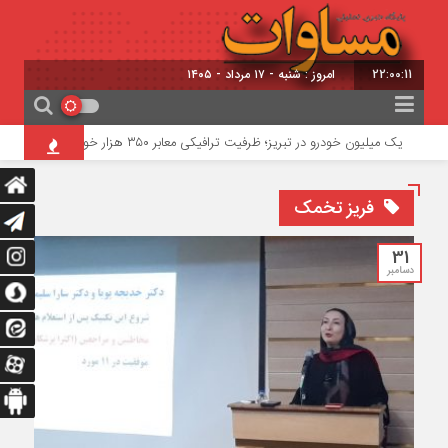
22:00:12
امروز : شنبه - ۱۷ مرداد - ۱۴۰۵
یک میلیون خودرو در تبریز؛ ظرفیت ترافیکی معابر ۳۵۰ هزار خودرو
خطرناک‌ترین م
فریز تخمک
31
دسامبر