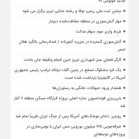
جدید اتوبوس ۹۹
جشن ثبت ملی ریس، نوقا و رشته ختایی تبریز برگزار می شود
مهار آتش‌سوزی در منطقه حفاظت‌شده دیزمار
شرط واریز سود سهام عدالت
آتش‌سوزی گسترده در جزیره آشوراده / امدادرسانی بالگرد هلال
احمر
کارگر فضای سبز شهرداری تبریز حین انجام وظیفه جان باخت
یک فرد مشکوک مسلح در زمین گلف دونالد ترامپ رئیس جمهوری
آمریکا در کالیفرنیا بازداشت شده است.
هشدار ورود حیوانات خانگی به رستوران‌ها
بتن‌ریزی فونداسیون سازه اصلی پروژه قرارگاه مسکن منطقه ۷ آغاز
شد
رویترز: ذخایر موشک‌های آمریکا پس از جنگ ایران تقریباً تمام شد
صرفه‌جویی ۱۲۵ میلیون یورویی مس ایران با بومی‌سازی در
پروژه‌های توسعه‌ای