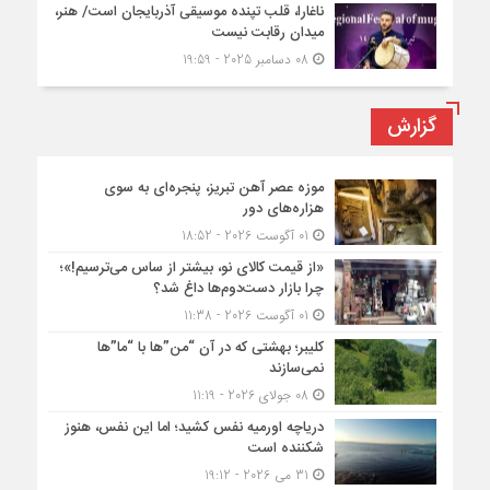
ناغارا، قلب تپنده موسیقی آذربایجان است/ هنر،
میدان رقابت نیست
08 دسامبر 2025 - 19:59
گزارش
موزه عصر آهن تبریز، پنجره‌ای به سوی
هزاره‌های دور
01 آگوست 2026 - 18:52
«از قیمت کالای نو، بیشتر از ساس می‌ترسیم!»؛
چرا بازار دست‌دوم‌ها داغ شد؟
01 آگوست 2026 - 11:38
کلیبر؛ بهشتی که در آن “من”ها با “ما”ها
نمی‌سازند
08 جولای 2026 - 11:19
دریاچه اورمیه نفس کشید؛ اما این نفس، هنوز
شکننده است
31 می 2026 - 19:12