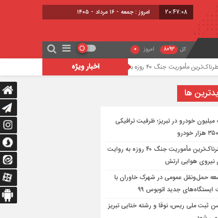
20:47:09
امروز : جمعه - ۱۶ مرداد - ۱۴۰۵
کل
8093
امروز
0
اخبار ویژه
 به روایت معاون نیروی هوایی ارتش
توسعه حمل‌ونقل عموم
دترين ها
میلیون خودرو در تبریز؛ ظرفیت ترافیکی
خطرناک‌ترین مأموریت جنگ ۴۰ روزه به روایت
 نیروی هوایی ارتش
عه حمل‌ونقل عمومی در شهرک خاوران با
ایستگاه‌های جدید اتوبوس ۹۹
 ثبت ملی ریس، نوقا و رشته ختایی تبریز