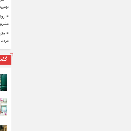
بومی‌س
روای
مشرو
مرداد 
گفت