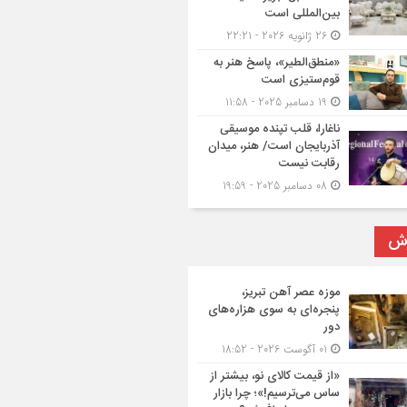
بین‌المللی است
26 ژانویه 2026 - 22:21
«منطق‌الطیر»، پاسخ هنر به
قوم‌ستیزی است
19 دسامبر 2025 - 11:58
ناغارا، قلب تپنده موسیقی
آذربایجان است/ هنر، میدان
رقابت نیست
08 دسامبر 2025 - 19:59
رش
موزه عصر آهن تبریز،
پنجره‌ای به سوی هزاره‌های
دور
01 آگوست 2026 - 18:52
«از قیمت کالای نو، بیشتر از
ساس می‌ترسیم!»؛ چرا بازار