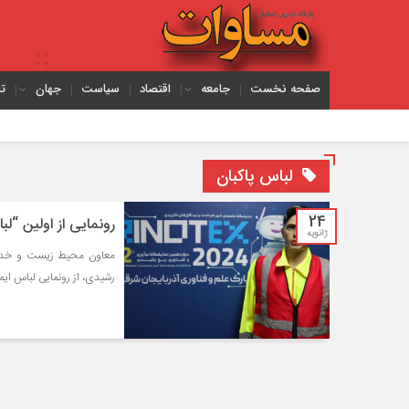
صفحه نخست
جامعه
اقتصاد
سیاست
جهان
ت
یک
لباس پاکبان
24
رونمایی از اولین “لب
ژانویه
معاون محیط زیست و خدمات
رشیدی، از رونمایی لباس ای