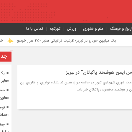
اریخ و فرهنگ
علم و فناوری
ورزش
تورکجه
تماس با ما
 میلیون خودرو در تبریز؛ ظرفیت ترافیکی معابر ۳۵۰ هزار خودرو
خطرناک‌ترین مأموریت جنگ ۴۰ روزه
جدي
اس ایمن هوشمند پاکبانان” در تبریز
یک 
معابر ۳۵۰ هزار خودرو
 شهری شهرداری تبریز در حاشیه دوازدهمین نمایشگاه نوآوری و فناوری ربع
من و هوشمند مخصوص پاکبانان خبر داد.
معاون
توس
احداث 
جشن