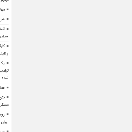
برگزار
مها
شرط
آتش
امدادر
کار
وظیفه
یک 
ترامپ 
شده 
هشد
بتن
مسکن منط
روی
ایران 