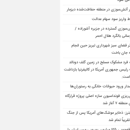
 می شود
ر آتش‌سوزی در منطقه حفاظت‌شده دیزمار
 واریز سود سهام عدالت
‌سوزی گسترده در جزیره آشوراده /
سانی بالگرد هلال احمر
گر فضای سبز شهرداری تبریز حین انجام
 جان باخت
فرد مشکوک مسلح در زمین گلف دونالد
رئیس جمهوری آمریکا در کالیفرنیا بازداشت
است.
ار ورود حیوانات خانگی به رستوران‌ها
‌ریزی فونداسیون سازه اصلی پروژه قرارگاه
قه ۷ آغاز شد
ترز: ذخایر موشک‌های آمریکا پس از جنگ
تقریباً تمام شد
صرفه‌جویی ۱۲۵ میلیون یورویی مس ایران با