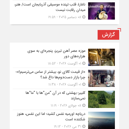
ناغارا، قلب تپنده موسیقی آذربایجان است/ هنر،
میدان رقابت نیست
08 دسامبر 2025 - 19:59
گزارش
موزه عصر آهن تبریز، پنجره‌ای به سوی
هزاره‌های دور
01 آگوست 2026 - 18:52
«از قیمت کالای نو، بیشتر از ساس می‌ترسیم!»؛
چرا بازار دست‌دوم‌ها داغ شد؟
01 آگوست 2026 - 11:38
کلیبر؛ بهشتی که در آن “من”ها با “ما”ها
نمی‌سازند
08 جولای 2026 - 11:19
دریاچه اورمیه نفس کشید؛ اما این نفس، هنوز
شکننده است
31 می 2026 - 19:12