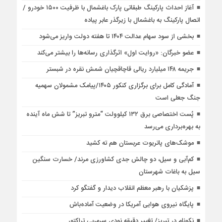
آغاز احداث پارکینگ طبقاتی پارک باغشمال با ظرفیت ۱۵۰۰ خودرو /
اتصال پارکینگ به باغشمال با زیرگذر عابر پیاده
بخشی از سود سهام عدالت ۱۴۰۴ تا هفته دولت واریز می‌شود
عضو خبرگان: «روایت اول» اثرگذاری رسانه‌ها را بیشتر می‌کند
جریمه ۱۴۸ میلیارد ریالی قاچاقچیان شمش نقره در شبستر
آمادگی کامل برای برگزاری کنکور ۱۴۰۵/پیامک مشمولان سهمیه
جنگ جعلی است
پُست اختصاصی برق ۱۳۲ کیلوولت “مترو تبریز” تا شش ماه آینده
به بهره‌برداری می‌رسد
موشک‌های پاتریوت عربستان هم ته‌ کشید
کم‌آبی و سیل، دو چالش جدی کشاورزی مرند/ خسارت سنگین
سیل به باغات شهرستان
پزشکیان با رهبر معظم انقلاب دیدار و گفتگو کرد
پایگاه نیروی هوایی آمریکا در وضعیت آماده‌باش
نکونام در تبریز/ تغییر دقیقه نودی سرمربی تراکتور