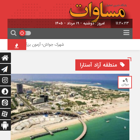
11:20:24
امروز : دوشنبه - ۱۹ مرداد - ۱۴۰۵
شهرک جوانان؛ آزمون بزرگ تبریز برای نجات ۴۸ هکتار پرخطر!
منطقه آزاد آستارا
09
جولای