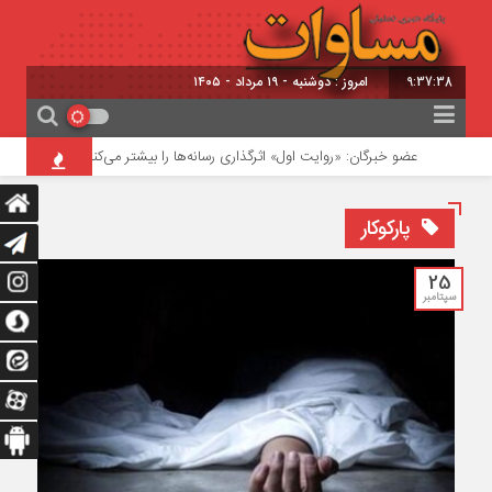
9:37:38
امروز : دوشنبه - ۱۹ مرداد - ۱۴۰۵
عضو خبرگان: «روایت اول» اثرگذاری رسانه‌ها را بیشتر می‌کند
جریمه ۱۴۸ میلیارد ریالی قاچاقچیان شمش نقره در شبستر
پارکوکار
25
سپتامبر