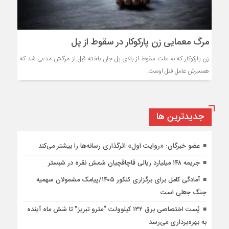
مرگ معمایی زن پارکوکار در سقوط از پل
زن پارکوکار که به علت سقوط از بالای پل جان باخته قبل از مرگش مدعی شد که
همسرش عامل قتل اوست.
جديدترين ها
عضو خبرگان: «روایت اول» اثرگذاری رسانه‌ها را بیشتر می‌کند
جریمه ۱۴۸ میلیارد ریالی قاچاقچیان شمش نقره در شبستر
آمادگی کامل برای برگزاری کنکور ۱۴۰۵/پیامک مشمولان سهمیه
جنگ جعلی است
پُست اختصاصی برق ۱۳۲ کیلوولت “مترو تبریز” تا شش ماه آینده
به بهره‌برداری می‌رسد