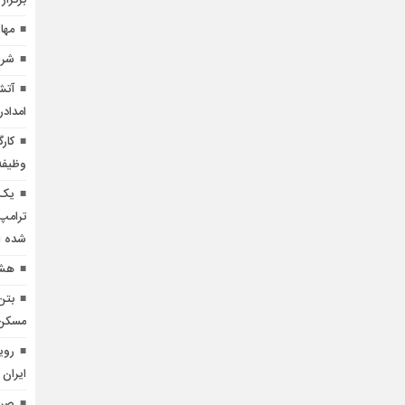
برگزار
مها
شرط
آتش
امدادر
کار
وظیفه
یک 
ترامپ 
شده 
هشد
بتن
مسکن منط
روی
ایران 