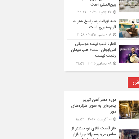
بین‌المللی است
26 ژانویه 2026 - 22:21
«منطق‌الطیر»، پاسخ هنر به
قوم‌ستیزی است
19 دسامبر 2025 - 11:58
ناغارا، قلب تپنده موسیقی
آذربایجان است/ هنر، میدان
رقابت نیست
08 دسامبر 2025 - 19:59
رش
موزه عصر آهن تبریز،
پنجره‌ای به سوی هزاره‌های
دور
01 آگوست 2026 - 18:52
«از قیمت کالای نو، بیشتر از
ساس می‌ترسیم!»؛ چرا بازار