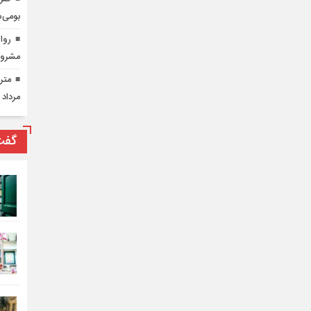
بومی‌س
روای
مشرو
مرداد 
گفت