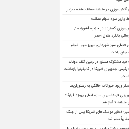
 می شود
ر آتش‌سوزی در منطقه حفاظت‌شده دیزمار
 واریز سود سهام عدالت
‌سوزی گسترده در جزیره آشوراده /
سانی بالگرد هلال احمر
گر فضای سبز شهرداری تبریز حین انجام
 جان باخت
فرد مشکوک مسلح در زمین گلف دونالد
رئیس جمهوری آمریکا در کالیفرنیا بازداشت
است.
ار ورود حیوانات خانگی به رستوران‌ها
‌ریزی فونداسیون سازه اصلی پروژه قرارگاه
قه ۷ آغاز شد
ترز: ذخایر موشک‌های آمریکا پس از جنگ
تقریباً تمام شد
صرفه‌جویی ۱۲۵ میلیون یورویی مس ایران با