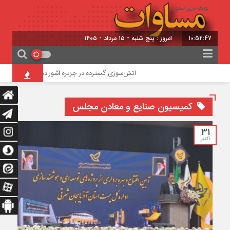
10:52:48
برابر با : 22 - صفر - 1448
آتش‌سوزی گسترده در جزیره آشوراده / امدادرسانی بالگرد ه
کمیسیون صنایع و معادن مجلس
31
اکتبر