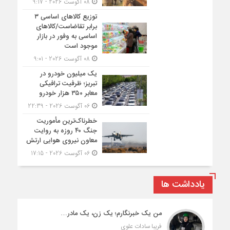
08 آگوست 2026 - 9:17
توزیع کالاهای اساسی ۳
برابر تقاضاست/کالاهای
اساسی به وفور در بازار
موجود است
08 آگوست 2026 - 9:01
یک میلیون خودرو در
تبریز؛ ظرفیت ترافیکی
معابر ۳۵۰ هزار خودرو
06 آگوست 2026 - 22:39
خطرناک‌ترین مأموریت
جنگ ۴۰ روزه به روایت
معاون نیروی هوایی ارتش
06 آگوست 2026 - 17:15
یادداشت ها
من یک خبرنگارم؛ یک زن، یک مادر…
فریبا سادات علوی