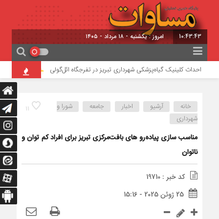
10:43:44
امروز : یکشنبه - ۱۸ مرداد - ۱۴۰۵
احداث کلینیک گیاه‌پزشکی شهرداری تبریز در تفرجگاه ائل‌گولی
تأیید ربایش و
خانه
آرشیو
اخبار
جامعه
شورا و
11
شهرداری
مناسب سازی پیاده‌رو های بافت‌مرکزی تبریز برای افراد کم توان و
ناتوان
کد خبر : 19710
25 ژوئن 2025 - 15:16