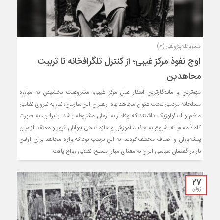
مشروطه‌پژوهی (۶)
اوج نفوذ مرکز غیبی؛ از کنترل تلگرافخانه تا تربیت
مجاهدین
مهم‌ترین و ماندگارترین ابتکار عمل مرکز غیبی، مشروعیت بخشیدن به مبارزه
مسلحانه مردمی تحت عنوان مجاهد بود. رهبران این سازمان، نیاز به نیروی نظامی
منظم و ایدئولوژیک داشتند که وفادار به آرمان مشروطه باشد. بنابراین، به صورت
کاملاً مخفیانه، شروع به جذب، آموزش و سازماندهی جوانان غیور و معتقد از میان
پیشه‌وران و اصناف مختلف کردند. به این ترتیب بود که واژه مجاهد برای اولین
بار در گفتمان سیاسی ایران به معنای مبارز مسلح انقلابی رواج یافت.
27
ژوئن