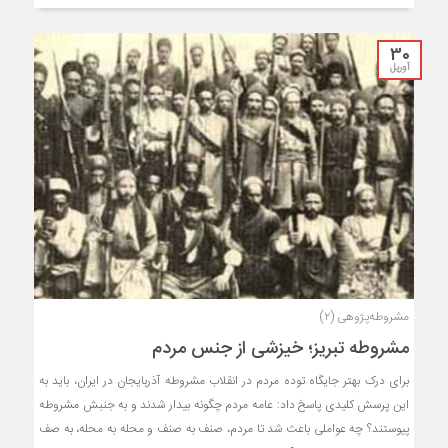
30
آوریل
مشروطه‌پژوهی (۲)
مشروطه تبریز؛ خیزشی از جنس مردم
برای درک بهتر جایگاه توده مردم در انقلاب مشروطه آذربایجان در ایران، باید به
این پرسش کلیدی پاسخ داد: عامه مردم چگونه بیدار شدند و به جنبش مشروطه
پیوستند؟ چه عواملی باعث شد تا مردم، صنف به صنف و محله به محله، به صف