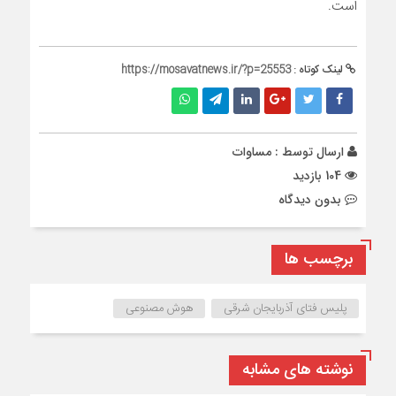
است.
لینک کوتاه :
https://mosavatnews.ir/?p=25553
ارسال توسط :
مساوات
104 بازدید
بدون دیدگاه
برچسب ها
پلیس فتای آذربایجان شرقی
هوش مصنوعی
نوشته های مشابه