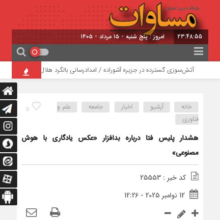
23:48:55
امروز : پنج شنبه - ۱۵ مرداد - ۱۴۰۵
آتش‌سوزی گسترده در جزیره آشوراده / امدادرسانی بالگرد هلال احمر
کارگ
خانه
آرشیو
اخبار
جامعه
علم و
5
فناوری
هشدار پلیس فتا درباره بدافزار «عکس یادگاری با هوش
مصنوعی»
کد خبر : 25553
12 نوامبر 2025 - 12:26